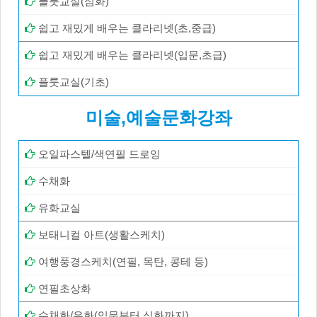
플룻교실(심화)
쉽고 재밌게 배우는 클라리넷(초,중급)
쉽고 재밌게 배우는 클라리넷(입문,초급)
플룻교실(기초)
미술,예술문화강좌
오일파스텔/색연필 드로잉
수채화
유화교실
보태니컬 아트(생활스케치)
여행풍경스케치(연필, 목탄, 콩테 등)
연필초상화
수채화/유화(입문부터 심화까지)