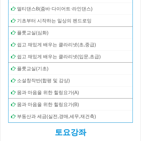
멀티댄스B(줌바·다이어트·라인댄스)
기초부터 시작하는 일상의 펜드로잉
플룻교실(심화)
쉽고 재밌게 배우는 클라리넷(초,중급)
쉽고 재밌게 배우는 클라리넷(입문,초급)
플룻교실(기초)
소설창작반(합평 및 감상)
몸과 마음을 위한 힐링요가(A)
몸과 마음을 위한 힐링요가(B)
부동산과 세금(실전,경매,세무,재건축)
토요강좌