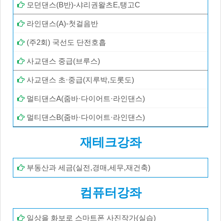
모던댄스(B반)-샤리권왈츠E,탱고C
라인댄스(A)-첫걸음반
(주2회) 국선도 단전호흡
사교댄스 중급(브루스)
사교댄스 초·중급(지루박,도롯도)
멀티댄스A(줌바·다이어트·라인댄스)
멀티댄스B(줌바·다이어트·라인댄스)
재테크강좌
부동산과 세금(실전,경매,세무,재건축)
컴퓨터강좌
일상을 화보로 스마트폰 사진작가(실습)