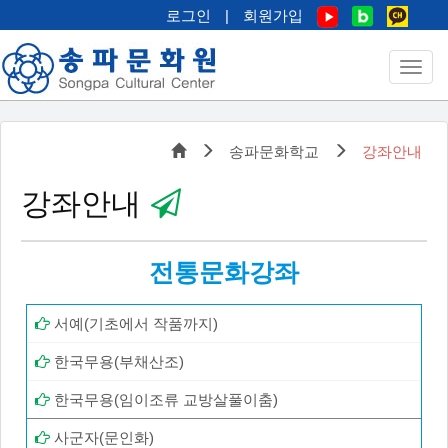
로그인
|
회원가입
송파문화학교
강좌안내
강좌안내
전통문화강좌
서예(기초에서 작품까지)
한국무용(부채산조)
한국무용(임이조류 교방살풀이춤)
사군자(문인화)