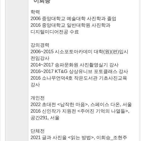
이희승
학력
2006 중앙대학교 예술대학 사진학과 졸업
2016 중앙대학교 일반대학원 사진학과
디지털미디어전공 수료
강의경력
2006~2015 시소포토아카데미 대학(원)(편)입시
전임강사
2014~2017 송파문화원 사진촬영실기 강사
2016~2017 KT&G 상상유니브 포토클래스 강사
2016 소나무언덕4호 작은도서관 기초사진교육
강사
개인전
2022 초대전 <납작한 마음>, 스페이스 다온, 서울
2016 신인작가 지원전 <주어진 기억의 나열들>,
공간291, 서울
단체전
2021 글과 사진을 <읽는 방법>, 이희승_조현주