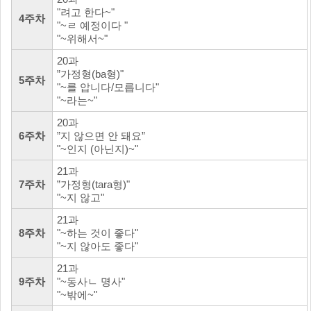
"려고 한다~"
4주차
"~ㄹ 예정이다 "
"~위해서~"
20과
”가정형(ba형)"
5주차
"~를 압니다/모릅니다"
"~라는~"
20과
6주차
”지 않으면 안 돼요”
"~인지 (아닌지)~"
21과
7주차
”가정형(tara형)"
"~지 않고"
21과
8주차
"~하는 것이 좋다"
"~지 않아도 좋다"
21과
9주차
"~동사ㄴ 명사"
"~밖에~"