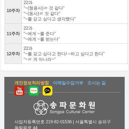
22과
"~(형용사)ㄹ 것 같다"
10주차
"~(동사)ㄹ 것 같다"
"~를 갚고 싶다고 생각했다"
22과
11주차
"~에게 ~를 준다"
"~에게 ~를 받는다"
22과
12주차
"~를 갖고 싶다고 한다/ ~하고 싶다고 한다"
"~ㄹ 게 아니라~"
개인정보처리방침
이메일수집거부
오시는 길
사업자등록번호 219-82-01536 | 서울특별시 송파구
올림픽로 44