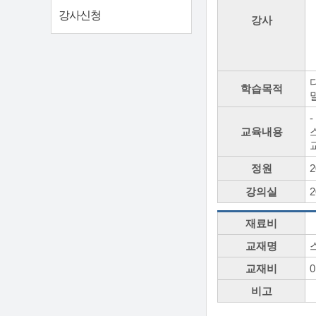
강사신청
강사
학습목적
교육내용
정원
2
강의실
재료비
교재명
스
교재비
비고