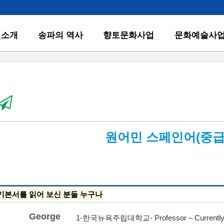
원소개
송파의 역사
향토문화사업
문화예술사
원어민 스페인어(중급
기본서를 읽어 보신 분들 누구나
George
1-한국뉴욕주립대학교- Professor – Currentl