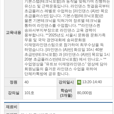
기본스텝(테크닉포함)과 동작을 맞춰가며 진행하는
유산소 및 근력운동입니다. 라인댄스 첫걸음곡부터
초급플러스 레벨로 수업하는 [라인댄스 (A)반 목요
초급플러스반] 입니다. 기본스텝(테크닉포함)은
물론 기본테크닉을 익혀가며 장르별 테크닉을
통하여 라인댄스를 수업합니다. **라인댄스퀸
송파서부지부장으로 라인댄스 교육 경력이
교육내용
풍부합니다. **2025년도 서울시 문화원 문화가족
무용 및 국악 경연대회에 송파문화원
이재영라인댄스팀으로 참가하여 최우수상을 득
하였습니다. [라인댄스 (A)반] 화요일 10시 40분
초급반(테크닉포함) 과 [라인댄스 (A)반] 목요일 1시
20분 초급플러스반(테크닉포함) 에서 만나요.~ **
수업영상을 "유트브 이재영라인댄스" 영상에 담아
회원님들의 즐거운 라인댄스 수업을 위하여
단체카톡방에 공유 합니다.
13:20-14:40
정원
40
강의일시
목
학습비
강의실
101호
80,000원
(3개월)
재료비