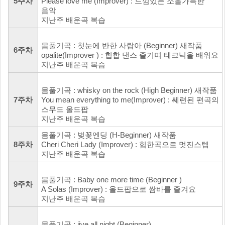
5주차
Please love me (Improver) : 느낌있는 소울가득한
음악
지난주 배운곡 복습
몸풀기곡 : 첫눈에 반한 사람아 (Beginner) 새작품
6주차
opalite(Improver ) : 힙합 댄스 즐기며 테크닉을 배워요
지난주 배운곡 복습
몸풀기곡 : whisky on the rock (High Beginner) 새작품
7주차
You mean everything to me(Improver) : 쎄련된 편곡의
스무드 올드팝
지난주 배운곡 복습
몸풀기곡 : 벚꽃엔딩 (H-Beginner) 새작품
8주차
Cheri Cheri Lady (Improver) : 힙한곡으로 멋진스텝
지난주 배운곡 복습
몸풀기곡 : Baby one more time (Beginner )
9주차
A Solas (Improver) : 올드팝으로 쌈바를 즐겨요
지난주 배운곡 복습
몸풀기곡 : jive all night (Beginner)