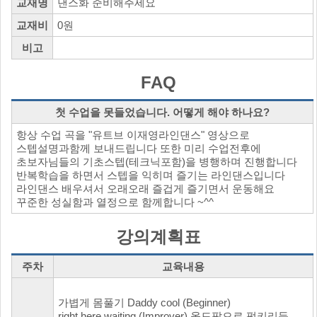
교재명
댄스화 준비해주세요
교재비
0원
비고
FAQ
첫 수업을 못들었습니다. 어떻게 해야 하나요?
항상 수업 곡을 "유트브 이재영라인댄스" 영상으로
스텝설명과함께 보내드립니다 또한 미리 수업전후에
초보자님들의 기초스텝(테크닉포함)을 병행하며 진행합니다
반복학습을 하면서 스텝을 익히며 즐기는 라인댄스입니다
라인댄스 배우셔서 오래오래 즐겁게 즐기면서 운동해요
꾸준한 성실함과 열정으로 함께합니다 ~^^
강의계획표
주차
교육내용
가볍게 몸풀기 Daddy cool (Beginner)
right here waiting (Improver) 올드팝으로 펑키리듬