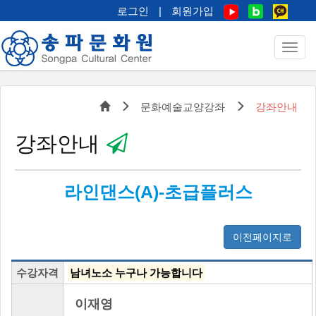
로그인
|
회원가입
문화예술교양강좌
강좌안내
강좌안내
라인댄스(A)-초급플러스
이전페이지로
수강자격
남녀노소 누구나 가능합니다
이재영