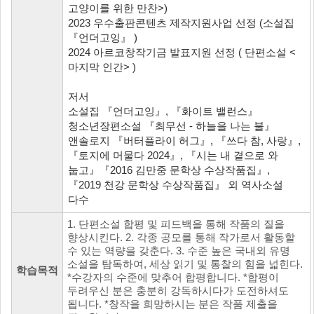
고양이를 위한 만찬>)
2023 우수출판콘텐츠 제작지원사업 선정 (소설집
『언더고잉』 )
2024 아르코창작기금 발표지원 선정 ( 단편소설 <
마지막 인간> )
저서
소설집 『언더고잉』, 『화이트 밸런스』
청소년장편소설 『최무선 - 하늘을 나는 불』
앤솔로지 『버터플라이 허그』, 『쓰다 참, 사랑』,
『토지에 머물다 2024』, 『시는 내 곁으로 와
눕고』『2016 김만중 문학상 수상작품집』,
『2019 천강 문학상 수상작품집』 외 역사소설
다수
1. 단편소설 합평 및 피드백을 통해 작품의 질을
향상시킨다. 2. 각종 공모를 통해 작가로서 활동할
수 있는 역량을 갖춘다. 3. 수준 높은 국내외 유명
소설을 탐독하여, 세상 읽기 및 통찰의 힘을 넓힌다.
학습목적
*수강자의 수준에 맞추어 합평합니다. *합평이
두려우신 분은 충분히 강독하시다가 도전하셔도
됩니다. *창작을 희망하시는 분은 작품 제출을