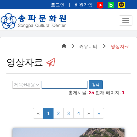
로그인
|
회원가입
커뮤니티
영상자료
영상자료
검색
총게시물:
25
현재 페이지:
1
이전5페이지
다음5페이지
맨끝
«
1
2
3
4
»
»
페이지