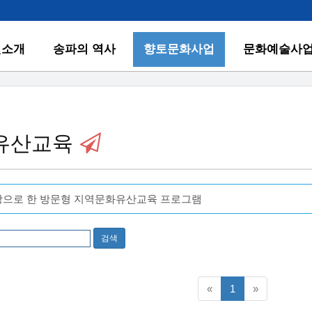
원소개
송파의 역사
향토문화사업
문화예술사
유산교육
상으로 한 방문형 지역문화유산교육 프로그램
검색
이전5페이지
다음5페이
«
1
»