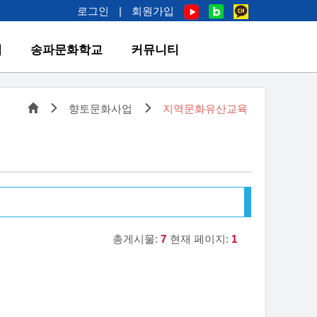
로그인
|
회원가입
업
송파문화학교
커뮤니티
향토문화사업
지역문화유산교육
총게시물:
7
현재 페이지:
1
지