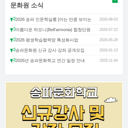
문화원 소식
2026 송파 인문학살롱 [아는 만큼 보이는
2026-08-03
우리 옛그림]
아름다운 하모니(Bell’armonia) 합창단원
2026-07-22
모집
2026 평생학습협력망 특성화사업
2026-05-28
「AI시대, 고전에서 찾는 인성교육 -
송파문화원 신규 강사·강좌 공개모집
2026-01-13
인의예지 부모학교」 참가자 모집
2026년 송파문화학교 연간 일정 안내
2025-11-04