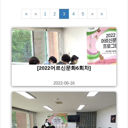
맨처음
이전5페이지
다음5페이지
맨끝
«
«
1
2
3
4
5
»
»
페이지
페이지
[2022어르신문화6회차]
2022-06-16