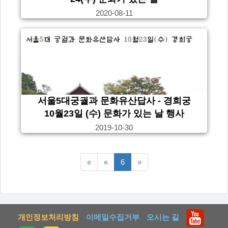
2020-08-11
서울5대궁궐과 문화유산답사 - 경희궁
10월23일 (수) 문화가 있는 날 행사
2019-10-30
맨처음
이전5페이지
다음5페이지
«
«
6
»
페이지
개인정보처리방침
이메일수집거부
오시는 길