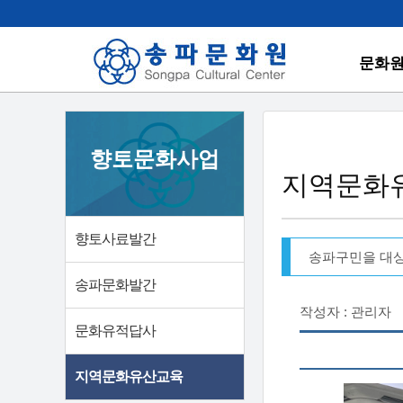
문화
향토문화사업
지역문화
향토사료발간
송파구민을 대
송파문화발간
작성자 : 관리자
문화유적답사
지역문화유산교육