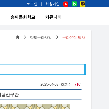
로그인
|
회원가입
업
송파문화학교
커뮤니티
향토문화사업
문화유적 답사
2025-04-03 (조회수 :
710
)
 인왕산구간