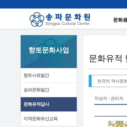
문화
향토문화사업
문화유적 
향토사료발간
전국의 역사문
송파문화발간
작성자 : 관리자
문화유적답사
지역문화유산교육